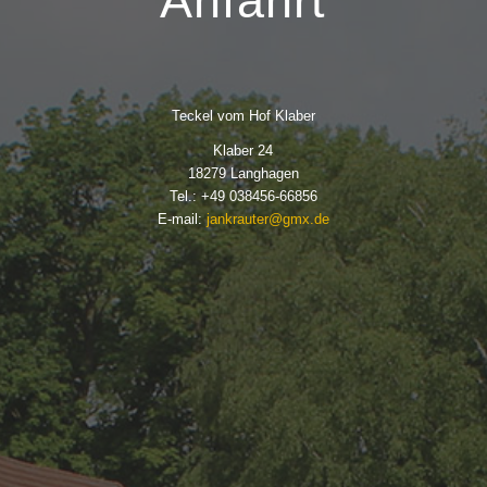
Anfahrt
Teckel vom Hof Klaber
Klaber 24
18279 Langhagen
Tel.: +49 038456-66856
E-mail:
jankrauter@gmx.de