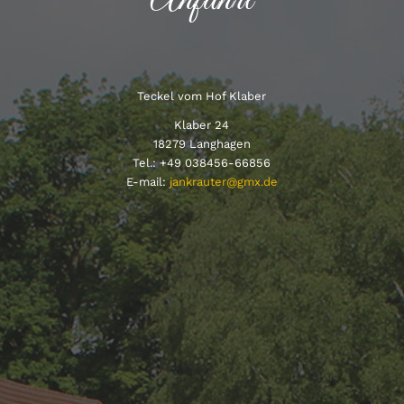
Anfahrt
Teckel vom Hof Klaber
Klaber 24
18279 Langhagen
Tel.: +49 038456-66856
E-mail:
jankrauter@gmx.de